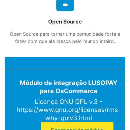
Open Source
Open Source para tornar uma comunidade forte e
fazer com que ela cresça pelo mundo inteiro.
Módulo de integração LUSOPAY
para OsCommerce
Licença GNU GPL v.3 -
https://www.gnu.org/licenses/rms-
why-gplv3.html
Download do módulo