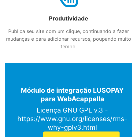
Produtividade
Publica seu site com um clique, continuando a fazer
mudanças e para adicionar recursos, poupando muito
tempo.
Módulo de integração LUSOPAY
para WebAcappella
Licença GNU GPL v.3 -
https://www.gnu.org/licenses/rms-
why-gplv3.html