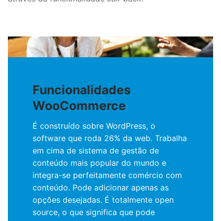
Funcionalidades
WooCommerce
É construído sobre WordPress, o
software que roda 26% da web. Trabalha
em cima de sistema de gestão de
conteúdo mais popular do mundo e
integra-se perfeitamente comércio com
conteúdo. Pode adicionar apenas as
opções desejadas. É totalmente open
source, o que significa que pode