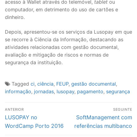
acesso à Wallet através do telemóvel,
tablet
ou
computador, em detrimento do uso de cartões e
dinheiro.
Depois, apresentou-se os serviços da Lusopay em que
se recorre à Ciência da Informação, destacando as
atividades relacionadas com gestão documental,
avaliação e mitigação de riscos e normas de
segurança da instituição.
Tagged
ci
,
ciência
,
FEUP
,
gestão documental
,
informação
,
jornadas
,
lusopay
,
pagamento
,
segurança
Navegação
ANTERIOR
SEGUINTE
de
Previous
Next
LUSOPAY no
SoftManagement com
artigos
post:
post:
WordCamp Porto 2016
referências multibanco